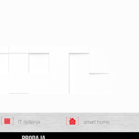
IT rješenja
smart home
PRODAJA