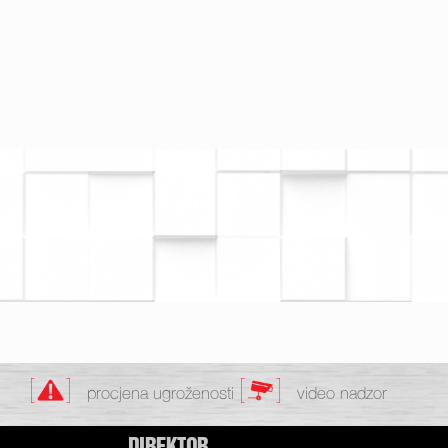
procjena ugroženosti
video nadzor
DIREKTOR