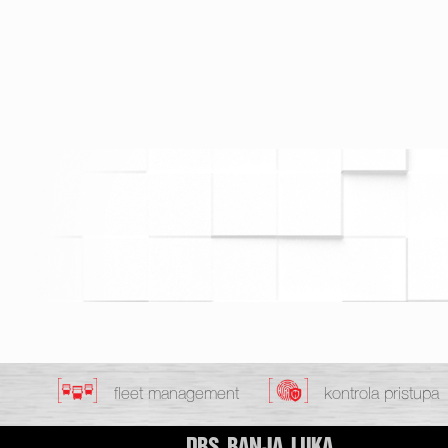
fleet management
kontrola pristupa
DBS BANJA LUKA