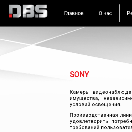
Главное
О нас
Р
SONY
Камеры видеонаблюде
имуществa, независи
условий освещения.
Производственная лини
удовлетворить потреб
требований пользовате