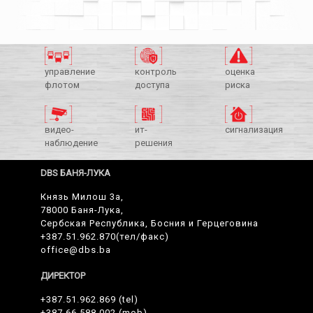
управление
контроль
оценка
флотом
доступа
риска
видео-
ит-
сигнализация
наблюдение
решения
DBS БАНЯ-ЛУКА
Князь Милош 3a,
78000 Баня-Лука,
Сербская Республика, Босния и Герцеговина
+387.51.962.870(тел/факс)
office@dbs.ba
ДИРЕКТОР
+387.51.962.869 (tel)
+387.66.588.002 (mob)